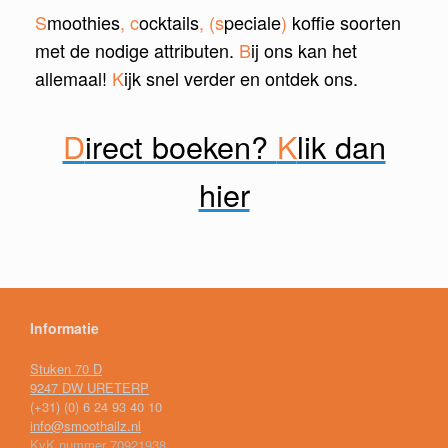
S
moothies
, c
ocktails
, (s
peciale
)
koffie soorten
met de nodige attributen.
B
ij ons kan het
allemaal!
K
ijk snel verder en ontdek ons.
D
irect boeken?
K
lik dan
hier
Informatie
Stuken 70 D
9247 DW URETERP
(+31) (0) 6 24 93 40 10
info@smoothailz.nl
KvK nummer 70921938