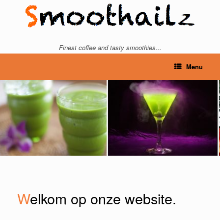
Ga
naar
de
inhoud
Finest coffee and tasty smoothies...
Menu
W
elkom op onze website.