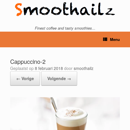
Ga
naar
de
inhoud
Finest coffee and tasty smoothies...
Menu
Cappuccino-2
Geplaatst op
8 februari 2018
door
smoothailz
← Vorige
Volgende →