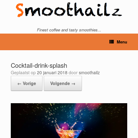
Ga
naar
de
inhoud
Finest coffee and tasty smoothies...
Menu
Cocktail-drink-splash
Geplaatst op
20 januari 2018
door
smoothailz
← Vorige
Volgende →