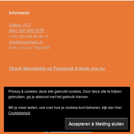
Informatie
Stuken 70 D
9247 DW URETERP
(+31) (0) 6 24 93 40 10
info@smoothailz.nl
KvK nummer 70921938
Check Smoothailz op Facebook & boek ons nu
Privacy & cookies: deze site gebruikt cookies. Door deze site te blijven
gebruiken, ga je akkoord met het gebruik hiervan.
Frisse smoothies, lekkere koffie en vele cocktailz...Smoothailz © 2026
Thema door
SiteOrigin
Wil je meer weten, ook over hoe je cookies kunt beheren, kijk dan hier:
Cookiebeleid