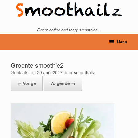
Ga
naar
de
inhoud
Finest coffee and tasty smoothies...
Menu
Groente smoothie2
Geplaatst op
29 april 2017
door
smoothailz
← Vorige
Volgende →