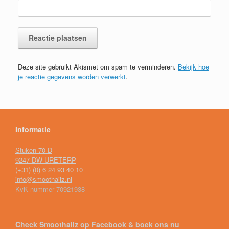
Deze site gebruikt Akismet om spam te verminderen.
Bekijk hoe
je reactie gegevens worden verwerkt
.
Informatie
Stuken 70 D
9247 DW URETERP
(+31) (0) 6 24 93 40 10
info@smoothailz.nl
KvK nummer 70921938
Check Smoothailz op Facebook & boek ons nu