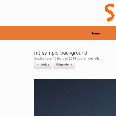
Ga
naar
de
inhoud
Home
mt-sample-background
Geplaatst op
10 februari 2018
door
smoothailz
← Vorige
Volgende →