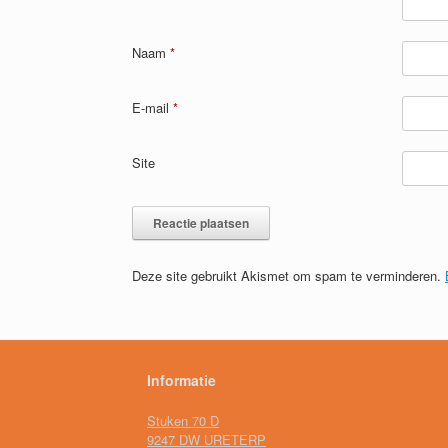
Naam
*
E-mail
*
Site
Deze site gebruikt Akismet om spam te verminderen.
Informatie
Stuken 70 D
9247 DW URETERP