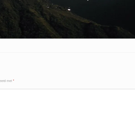
keerd met
*