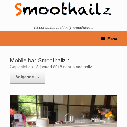
Ga
naar
de
inhoud
Finest coffee and tasty smoothies...
Menu
Mobile bar Smoothailz 1
Geplaatst op
18 januari 2018
door
smoothailz
Volgende →