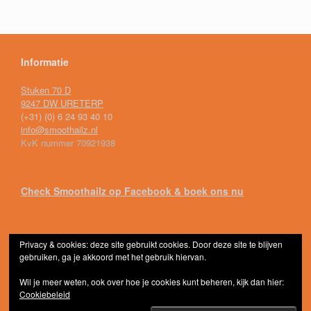
Informatie
Stuken 70 D
9247 DW URETERP
(+31) (0) 6 24 93 40 10
info@smoothailz.nl
KvK nummer 70921938
Check Smoothailz op Facebook & boek ons nu
Privacy & cookies: deze site gebruikt cookies. Door deze site te blijven
gebruiken, ga je akkoord met het gebruik hiervan.
Frisse smoothies, lekkere koffie en vele cocktailz...Smoothailz © 2026
Thema door
SiteOrigin
Wil je meer weten, ook over hoe je cookies kunt beheren, kijk dan hier:
Cookiebeleid