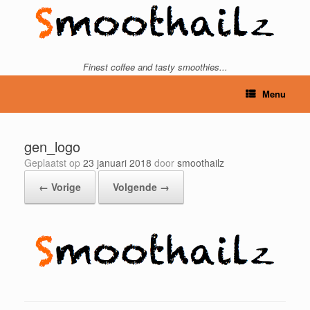
Ga
naar
de
inhoud
Finest coffee and tasty smoothies...
Menu
gen_logo
Geplaatst op
23 januari 2018
door
smoothailz
← Vorige
Volgende →