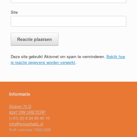
Site
Deze site gebruikt Akismet om spam te verminderen.
Bekijk hoe
je reactie gegevens worden verwerkt
.
Informatie
Stuken 70 D
9247 DW URETERP
(+31) (0) 6 24 93 40 10
info@smoothailz.nl
KvK nummer 70921938