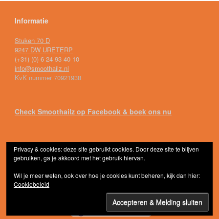
Informatie
Stuken 70 D
9247 DW URETERP
(+31) (0) 6 24 93 40 10
info@smoothailz.nl
KvK nummer 70921938
Check Smoothailz op Facebook & boek ons nu
Privacy & cookies: deze site gebruikt cookies. Door deze site te blijven
gebruiken, ga je akkoord met het gebruik hiervan.
Frisse smoothies, lekkere koffie en vele cocktailz...Smoothailz © 2026
Thema door
SiteOrigin
Wil je meer weten, ook over hoe je cookies kunt beheren, kijk dan hier:
Cookiebeleid