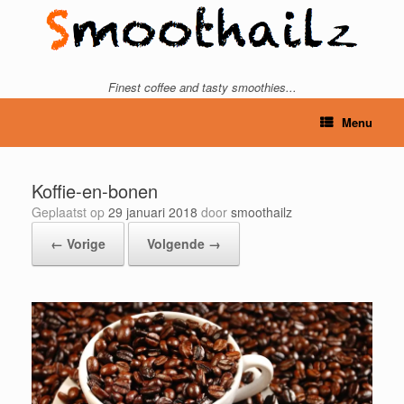
Ga
naar
de
inhoud
Finest coffee and tasty smoothies...
Menu
Koffie-en-bonen
Geplaatst op
29 januari 2018
door
smoothailz
← Vorige
Volgende →